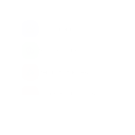
e Arbeitskräfte organisieren. Einige Beispiele sind:
Gastronomie
Gastgewerbe
Veranstaltungen
Gesundheitswesen
Einzelhandel