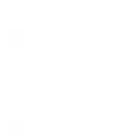
Jede Position in Ihrer Organisation profitiert von
JobDone.
Für Manager:innen
Mit JobDone erhalten Manager:innen effiziente
Tools für die Planung und Kommunikation.
Optimieren Sie die Schichtplanung, erfassen Sie
Arbeitszeiten und fördern Sie den Dialog. Sparen Sie
Verwaltungsaufwand und konzentrieren Sie sich auf
den Erfolg Ihres Teams.