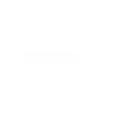
Lohnabrechnung
Lohnabrechnung leicht
gemacht
Überprüfen und genehmigen Sie Arbeitszeiten,
unterzeichnen Sie Zeiterfassungsblätter digital u
exportieren Sie alle Daten nahtlos direkt in Ihre
Lohnabrechnung.
Mehr erfahren
:
Lohnabrechnung leicht gemacht