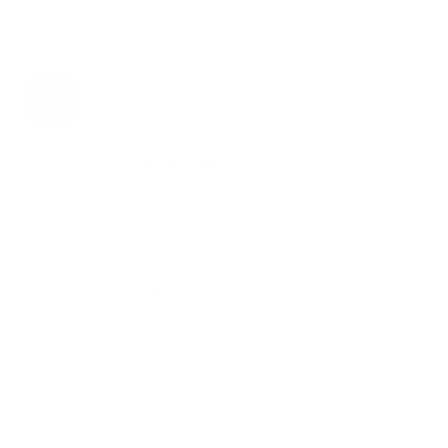
sich auf das Wachstum und nicht auf die Verwaltung.
Für Mitarbeitende
JobDone bietet Mitarbeitenden intuitive Tools für
die Verwaltung von Zeitplänen, die Zeiterfassung
und Zusammenarbeit. Tauschen Sie Schichten,
beantragen Sie Urlaub und erhalten Sie Echtzeit-
Einblicke in Ihre Arbeit.