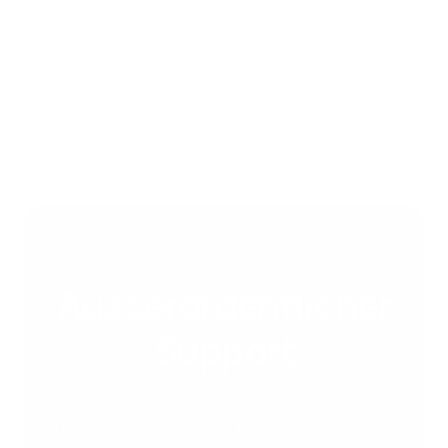
Ausserordentlicher
Support
Erleben Sie bei JobDone Unterstützung mit
persönlicher Note. Wenden Sie sich jederzeit