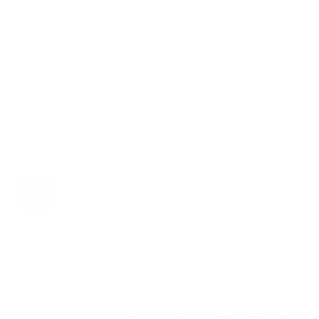
Für HR
JobDone vereinfacht die Zeiterfassung und
Gehaltsabrechnung für HR-Teams und integriert sich
in bestehende HR-Systeme. Bleiben Sie auf dem
neuesten Stand bei der Mitarbeitendenverwaltung
und Berichterstattung ohne manuelle Fehler und mit
mehr Effizienz.
Für Besitzer:innen
JobDone gibt Inhaber:innen einen Echtzeit-Überblick
über ihre Belegschaft. Treffen Sie Entscheidungen
mit datengestützten Erkenntnissen über
Produktivität und Arbeitskosten. Konzentrieren Sie