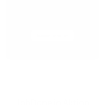
an unser freundliches und kompetentes Team
für unkomplizierte, einfache und hilfreiche
Unterstützung. Denken Sie daran, wir sind nur
einen Anruf entfernt. Möchten Sie mehr
Informationen?
Support erhalten
JobDone in Aktion