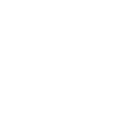
Zeiterfassung auf Knopfdruc
JobDone bietet eine präzise und zuverlässige
Zeitmanagement-Lösung mit nur einem Klick. Dan
der Kompatibilität mit verschiedenen Geräten wie
Smartphones und Tablets wird die Zeiterfassung
mühelos und ist jederzeit und überall zugänglich.
Mehr erfahren
:
Zeiterfassung auf Knopfdruck