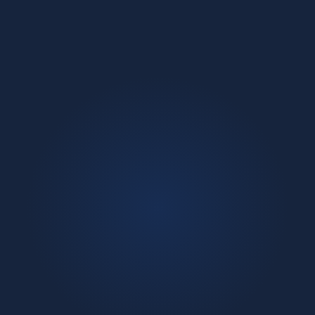
Erleben Sie die Zukunft
mit JobDone KI
JobDone KI optimiert Ihre Schichtplanung in Echtzeit
– unter Berücksichtigung von Stundenkonten,
Verfügbarkeiten, Präferenzen und Fähigkeiten.
Sparen Sie wertvolle Zeit, steigern Sie die
Mitarbeitendenzufriedenheit und erleben Sie die