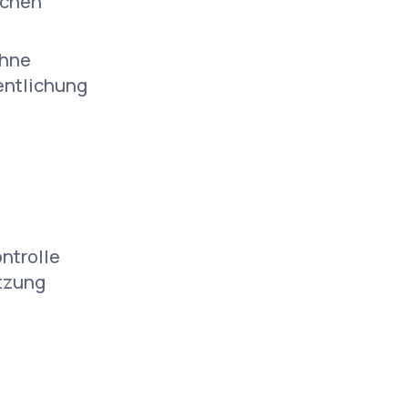
schen
ohne
entlichung
ntrolle
utzung