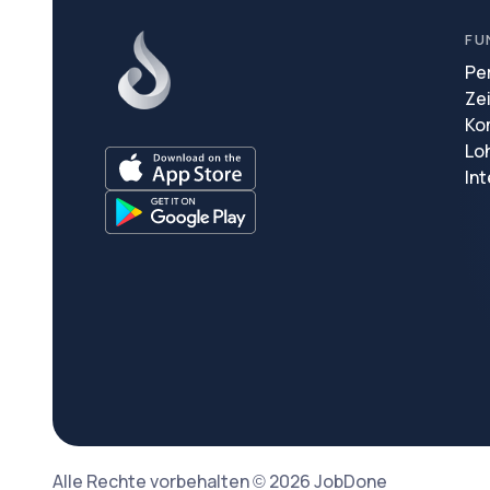
FU
Pe
Ze
Ko
Lo
In
Alle Rechte vorbehalten © 2026 JobDone