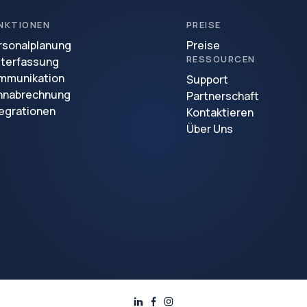
NKTIONEN
PREISE
rsonalplanung
Preise
RESSOURCEN
iterfassung
mmunikation
Support
hnabrechnung
Partnerschaft
tegrationen
Kontaktieren
Über Uns